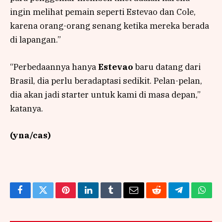
ingin melihat pemain seperti Estevao dan Cole,
karena orang-orang senang ketika mereka berada
di lapangan.”
“Perbedaannya hanya
Estevao
baru datang dari
Brasil, dia perlu beradaptasi sedikit. Pelan-pelan,
dia akan jadi starter untuk kami di masa depan,”
katanya.
(yna/cas)
Facebook
Twitter
Pinterest
LinkedIn
Tumblr
Email
Reddit
Telegram
What