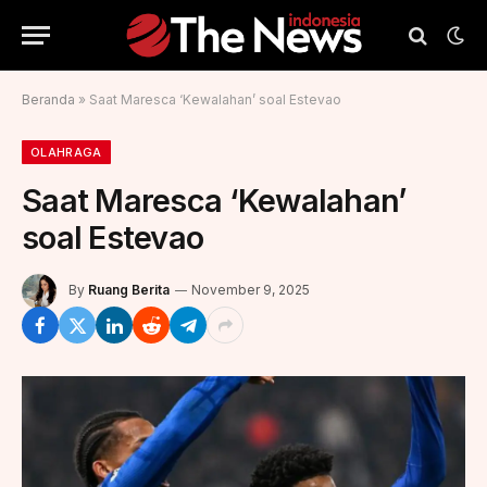
Beranda
»
Saat Maresca ‘Kewalahan’ soal Estevao
OLAHRAGA
Saat Maresca ‘Kewalahan’
soal Estevao
By
Ruang Berita
November 9, 2025