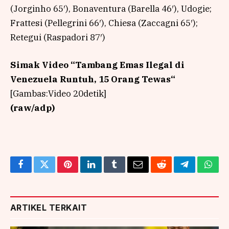
(Jorginho 65′), Bonaventura (Barella 46′), Udogie;
Frattesi (Pellegrini 66′), Chiesa (Zaccagni 65′);
Retegui (Raspadori 87′)
Simak Video “
Tambang Emas Ilegal di
Venezuela Runtuh, 15 Orang Tewas
“
[Gambas:Video 20detik]
(raw/adp)
Facebook
Twitter
Pinterest
LinkedIn
Tumblr
Email
Reddit
Telegram
What
ARTIKEL TERKAIT