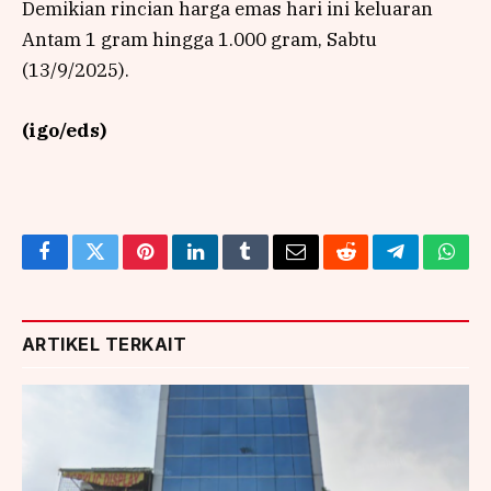
Demikian rincian harga emas hari ini keluaran
Antam 1 gram hingga 1.000 gram, Sabtu
(13/9/2025).
(igo/eds)
Facebook
Twitter
Pinterest
LinkedIn
Tumblr
Email
Reddit
Telegram
What
ARTIKEL TERKAIT