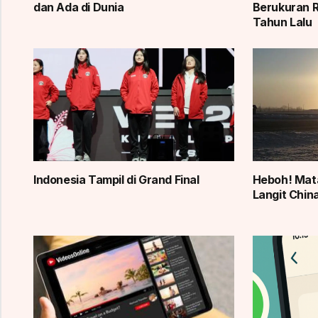
dan Ada di Dunia
Berukuran R
Tahun Lalu
Indonesia Tampil di Grand Final
Heboh! Mata
Langit China