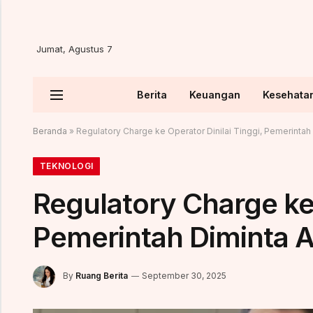
Jumat, Agustus 7
Berita
Keuangan
Kesehata
Beranda
»
Regulatory Charge ke Operator Dinilai Tinggi, Pemerintah 
TEKNOLOGI
Regulatory Charge ke 
Pemerintah Diminta A
By
Ruang Berita
September 30, 2025