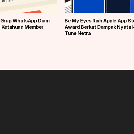
r Grup WhatsApp Diam-
Be My Eyes Raih Apple App St
a Ketahuan Member
Award Berkat Dampak Nyata 
Tune Netra