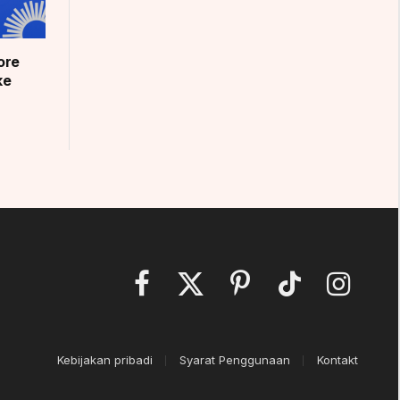
ore
ke
Facebook
X
Pinterest
TikTok
Instagram
(Twitter)
Kebijakan pribadi
Syarat Penggunaan
Kontakt