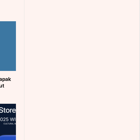
apak
ut