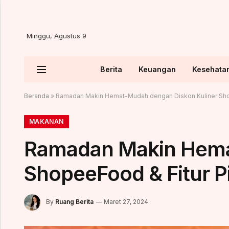
Minggu, Agustus 9
Berita
Keuangan
Kesehata
Beranda
»
Ramadan Makin Hemat-Mudah dengan Diskon Kuliner Sho
MAKANAN
Ramadan Makin Hema
ShopeeFood & Fitur P
By
Ruang Berita
Maret 27, 2024