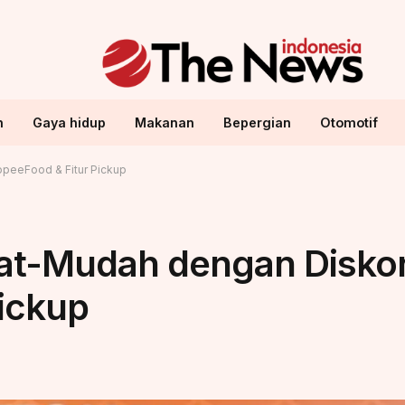
n
Gaya hidup
Makanan
Bepergian
Otomotif
peeFood & Fitur Pickup
t-Mudah dengan Diskon
ickup