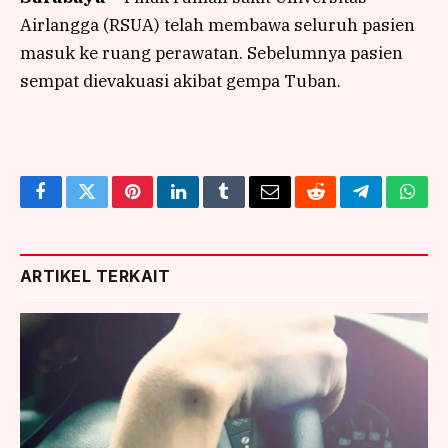
Airlangga (RSUA) telah membawa seluruh pasien
masuk ke ruang perawatan. Sebelumnya pasien
sempat dievakuasi akibat gempa Tuban.
Facebook
Twitter
Pinterest
LinkedIn
Tumblr
Email
Reddit
Telegram
What
ARTIKEL TERKAIT