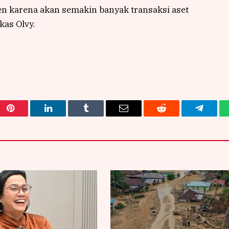
n karena akan semakin banyak transaksi aset
kas Olvy.
Pinterest
LinkedIn
Tumblr
Email
Reddit
Telegra