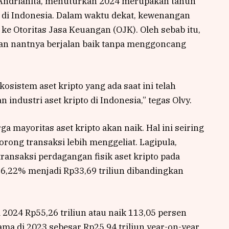
lvy Andrianita, menuturkan 2024 merupakan tahun
o di Indonesia. Dalam waktu dekat, kewenangan
i ke Otoritas Jasa Keuangan (OJK). Oleh sebab itu,
an nantnya berjalan baik tanpa menggoncang
sistem aset kripto yang ada saat ini telah
ndustri aset kripto di Indonesia,” tegas Olvy.
a mayoritas aset kripto akan naik. Hal ini seiring
rong transaksi lebih menggeliat. Lagipula,
transaksi perdagangan fisik aset kripto pada
56,22% menjadi Rp33,69 triliun dibandingkan
i 2024 Rp55,26 triliun atau naik 113,05 persen
ma di 2023 sebesar Rp25,94 triliun year-on-year