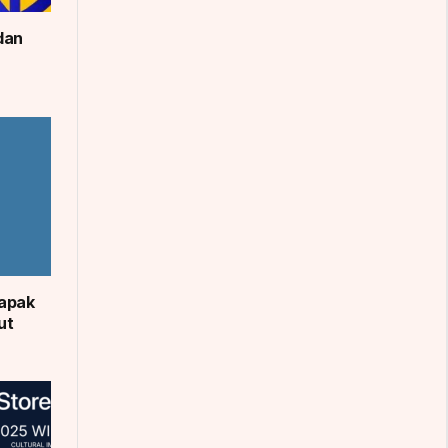
dan
apak
ut