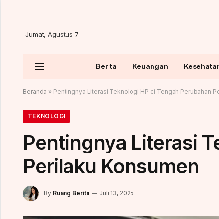
Jumat, Agustus 7
Berita
Keuangan
Kesehata
Beranda
»
Pentingnya Literasi Teknologi HP di Tengah Perubahan P
TEKNOLOGI
Pentingnya Literasi 
Perilaku Konsumen
By
Ruang Berita
Juli 13, 2025