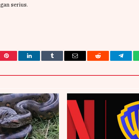
gan serius.
Pinterest
LinkedIn
Tumblr
Email
Reddit
Telegra