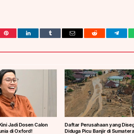
Pinterest
LinkedIn
Tumblr
Email
Reddit
Telegra
Kini Jadi Dosen Calon
Daftar Perusahaan yang Diseg
nia di Oxford!
Diduga Picu Banjir di Sumater