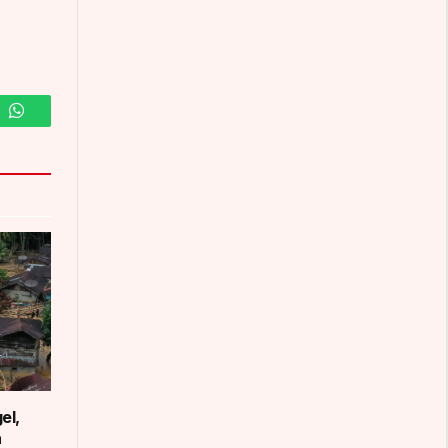
m
WhatsApp
el,
a