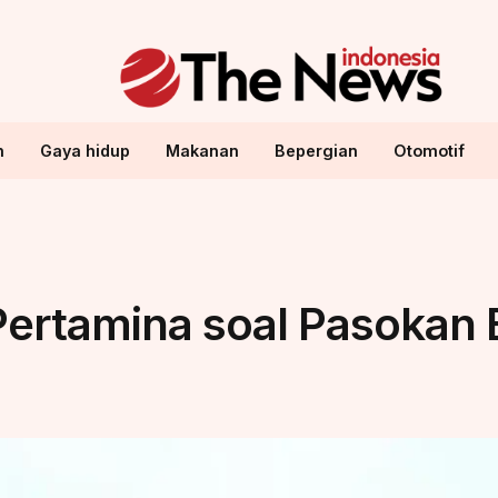
n
Gaya hidup
Makanan
Bepergian
Otomotif
Pertamina soal Pasokan