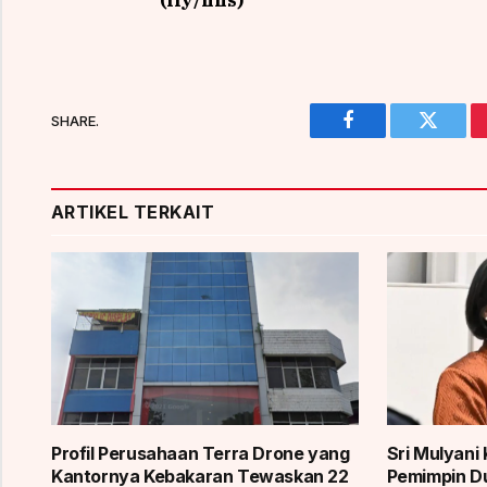
(ily/hns)
SHARE.
Facebook
Twitter
ARTIKEL TERKAIT
Profil Perusahaan Terra Drone yang
Sri Mulyani 
Kantornya Kebakaran Tewaskan 22
Pemimpin Du