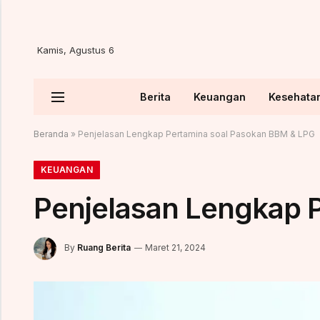
Kamis, Agustus 6
Berita
Keuangan
Kesehata
Beranda
»
Penjelasan Lengkap Pertamina soal Pasokan BBM & LPG
KEUANGAN
Penjelasan Lengkap 
By
Ruang Berita
Maret 21, 2024