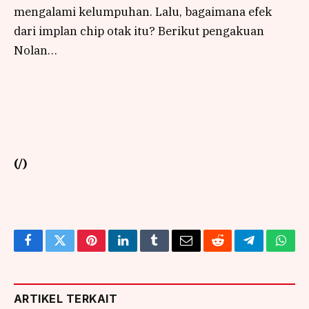
mengalami kelumpuhan. Lalu, bagaimana efek
dari implan chip otak itu? Berikut pengakuan
Nolan…
(/)
Facebook
Twitter
Pinterest
LinkedIn
Tumblr
Email
Reddit
Telegram
What
ARTIKEL TERKAIT