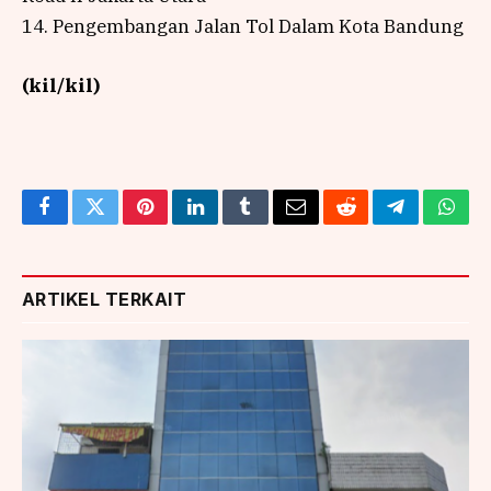
14. Pengembangan Jalan Tol Dalam Kota Bandung
(kil/kil)
Facebook
Twitter
Pinterest
LinkedIn
Tumblr
Email
Reddit
Telegram
What
ARTIKEL TERKAIT