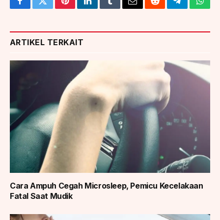
Facebook
Twitter
Pinterest
LinkedIn
Tumblr
Email
Reddit
Telegram
What
ARTIKEL TERKAIT
Cara Ampuh Cegah Microsleep, Pemicu Kecelakaan
Fatal Saat Mudik