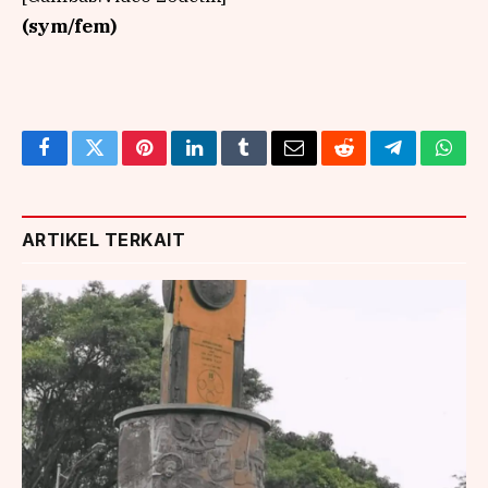
(sym/fem)
Facebook
Twitter
Pinterest
LinkedIn
Tumblr
Email
Reddit
Telegram
What
ARTIKEL TERKAIT