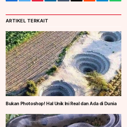
Facebook
Twitter
Pinterest
LinkedIn
Tumblr
Email
Reddit
Telegram
What
ARTIKEL TERKAIT
Bukan Photoshop! Hal Unik Ini Real dan Ada di Dunia