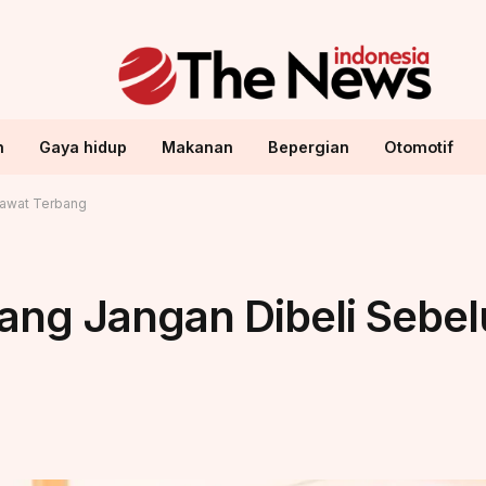
n
Gaya hidup
Makanan
Bepergian
Otomotif
sawat Terbang
ng Jangan Dibeli Sebel