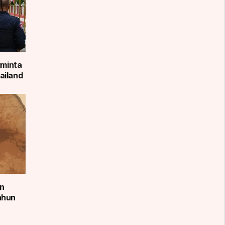
iminta
ailand
an
ahun