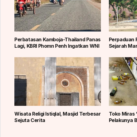
Perbatasan Kamboja-Thailand Panas
Perpaduan 
Lagi, KBRI Phomn Penh Ingatkan WNI
Sejarah Mar
Wisata Religi Istiqlal, Masjid Terbesar
Toko Miras 
Sejuta Cerita
Pelakunya B