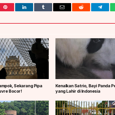
Pinterest
LinkedIn
Tumblr
Email
Reddit
Telegra
ampok, Sekarang Pipa
Kenalkan Satrio, Bayi Panda 
vre Bocor!
yang Lahir di Indonesia