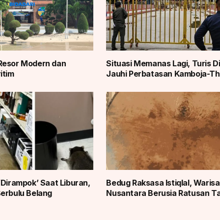
Resor Modern dan
Situasi Memanas Lagi, Turis D
itim
Jauhi Perbatasan Kamboja-Th
‘Dirampok’ Saat Liburan,
Bedug Raksasa Istiqlal, Waris
erbulu Belang
Nusantara Berusia Ratusan T