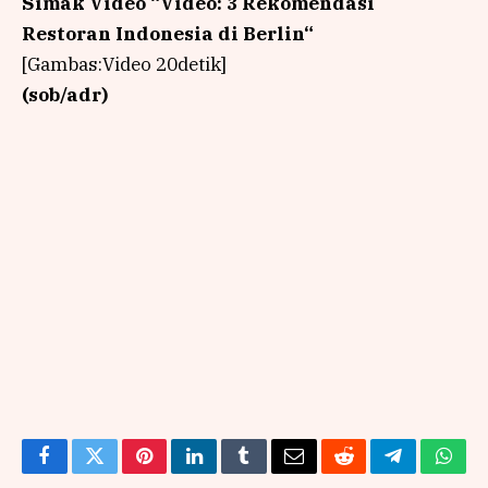
Simak Video “
Video: 3 Rekomendasi
Restoran Indonesia di Berlin
“
[Gambas:Video 20detik]
(sob/adr)
Facebook
Twitter
Pinterest
LinkedIn
Tumblr
Email
Reddit
Telegram
What