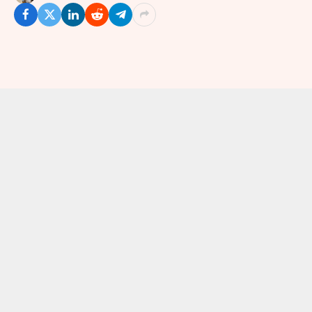
Jakarta
–
Bima Yamgor atau Ayam Goreng Bima jadi