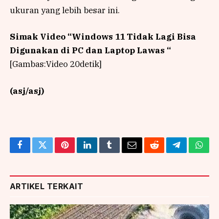
ukuran yang lebih besar ini.
Simak Video “
Windows 11 Tidak Lagi Bisa
Digunakan di PC dan Laptop Lawas
“
[Gambas:Video 20detik]
(asj/asj)
Facebook
Twitter
Pinterest
LinkedIn
Tumblr
Email
Reddit
Telegram
What
ARTIKEL TERKAIT