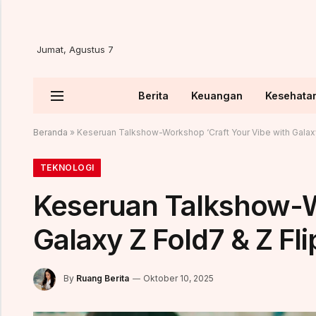
Jumat, Agustus 7
Berita
Keuangan
Kesehata
Beranda
»
Keseruan Talkshow-Workshop ‘Craft Your Vibe with Galaxy
TEKNOLOGI
Keseruan Talkshow-W
Galaxy Z Fold7 & Z Fli
By
Ruang Berita
Oktober 10, 2025