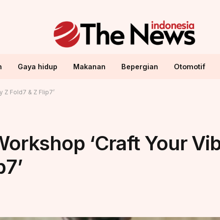
n
Gaya hidup
Makanan
Bepergian
Otomotif
 Z Fold7 & Z Flip7’
orkshop ‘Craft Your Vib
p7’