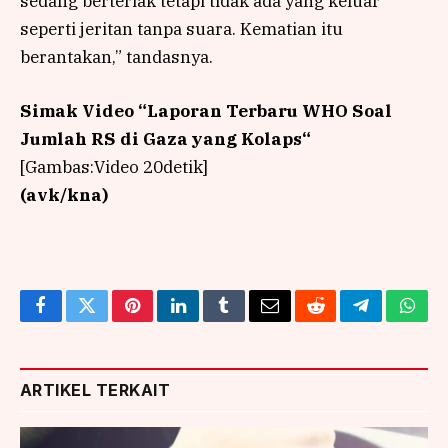
sedang berteriak tetapi tidak ada yang keluar
seperti jeritan tanpa suara. Kematian itu
berantakan,” tandasnya.
Simak Video “
Laporan Terbaru WHO Soal
Jumlah RS di Gaza yang Kolaps
“
[Gambas:Video 20detik]
(avk/kna)
Facebook
Twitter
Pinterest
LinkedIn
Tumblr
Email
Reddit
Telegram
What
ARTIKEL TERKAIT