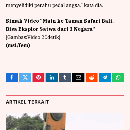
menyelidiki perahu pedal angsa,” kata dia.
Simak Video “
Main ke Taman Safari Bali,
Bisa Eksplor Satwa dari 3 Negara
“
[Gambas:Video 20detik]
(msl/fem)
Facebook
Twitter
Pinterest
LinkedIn
Tumblr
Email
Reddit
Telegram
What
ARTIKEL TERKAIT