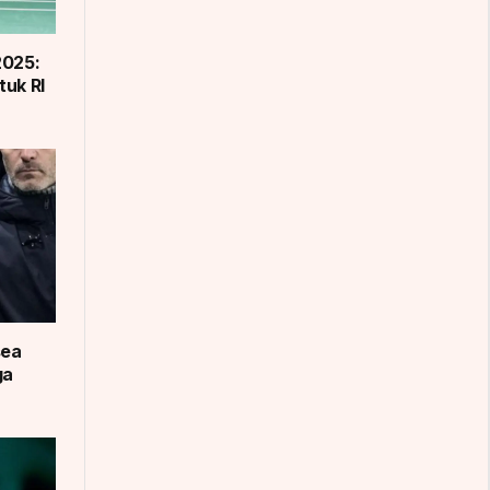
2025:
tuk RI
sea
ga