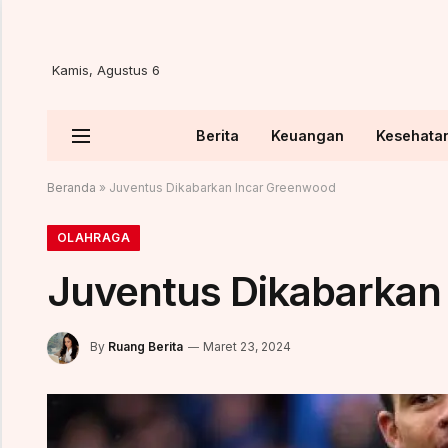
Kamis, Agustus 6
Berita
Keuangan
Kesehata
Beranda
»
Juventus Dikabarkan Incar Greenwood
OLAHRAGA
Juventus Dikabarkan
By
Ruang Berita
Maret 23, 2024