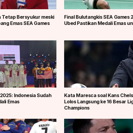
a Tetap Bersyukur meski
Final Bulutangkis SEA Games 
bang Emas SEA Games
Ubed Pastikan Medali Emas un
2025: Indonesia Sudah
Kata Maresca soal Kans Chel
ali Emas
Lolos Langsung ke 16 Besar Li
Champions