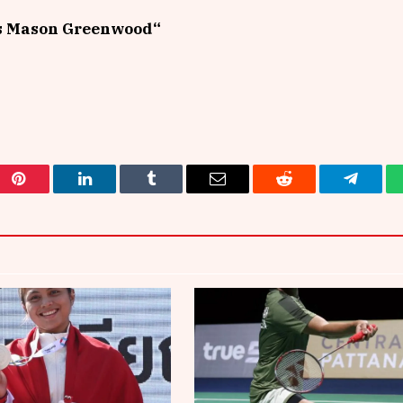
s Mason Greenwood
“
Pinterest
LinkedIn
Tumblr
Email
Reddit
Telegra