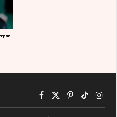
erpool
Facebook
X
Pinterest
TikTok
Instagram
(Twitter)