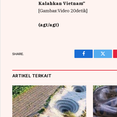
Kalahkan Vietnam
“
[Gambas:Video 20detik]
(agt/agt)
SHARE.
Facebook
Twitter
ARTIKEL TERKAIT