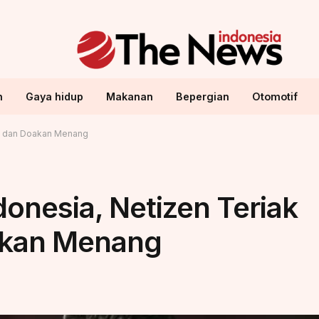
n
Gaya hidup
Makanan
Bepergian
Otomotif
ay dan Doakan Menang
onesia, Netizen Teriak
akan Menang