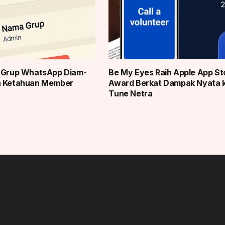
r Grup WhatsApp Diam-
Be My Eyes Raih Apple App St
a Ketahuan Member
Award Berkat Dampak Nyata 
Tune Netra