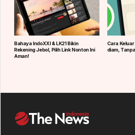
Bahaya IndoXXI & LK21 Bikin
Cara Kelua
Rekening Jebol, Pilih Link Nonton Ini
diam, Tanp
Aman!