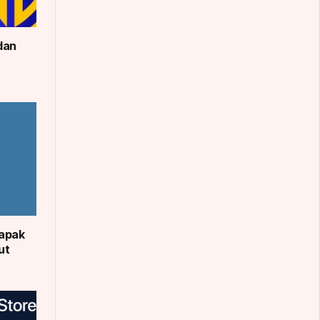
dan
apak
ut