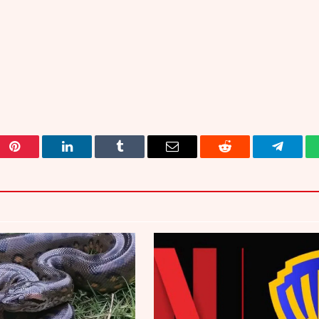
Pinterest
LinkedIn
Tumblr
Email
Reddit
Telegra