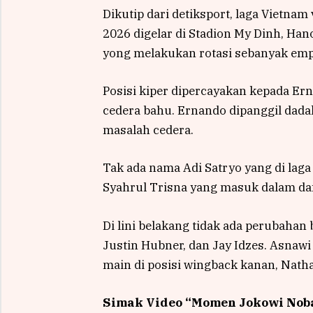
Dikutip dari detiksport, laga Vietnam 
2026 digelar di Stadion My Dinh, Hano
yong melakukan rotasi sebanyak emp
Posisi kiper dipercayakan kepada Er
cedera bahu. Ernando dipanggil dad
masalah cedera.
Tak ada nama Adi Satryo yang di laga
Syahrul Trisna yang masuk dalam daf
Di lini belakang tidak ada perubahan b
Justin Hubner, dan Jay Idzes. Asna
main di posisi wingback kanan, Natha
Simak Video “
Momen Jokowi Noba