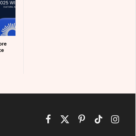
ore
ke
Facebook
X
Pinterest
TikTok
Instagram
(Twitter)