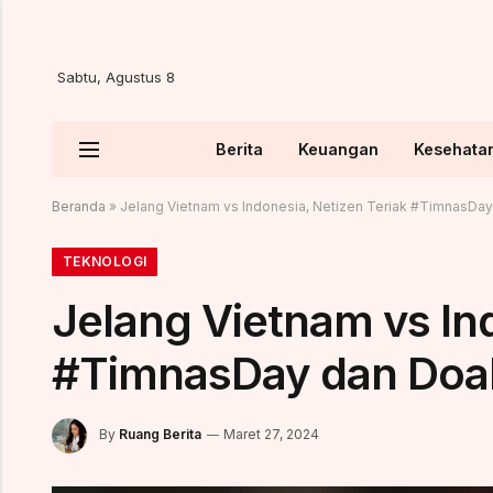
Sabtu, Agustus 8
Berita
Keuangan
Kesehata
Beranda
»
Jelang Vietnam vs Indonesia, Netizen Teriak #TimnasD
TEKNOLOGI
Jelang Vietnam vs Ind
#TimnasDay dan Do
By
Ruang Berita
Maret 27, 2024