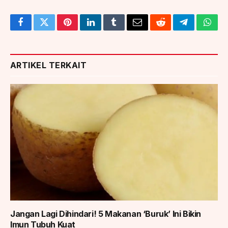
Facebook
Twitter
Pinterest
LinkedIn
Tumblr
Email
Reddit
Telegram
What
ARTIKEL TERKAIT
Jangan Lagi Dihindari! 5 Makanan ‘Buruk’ Ini Bikin
Imun Tubuh Kuat