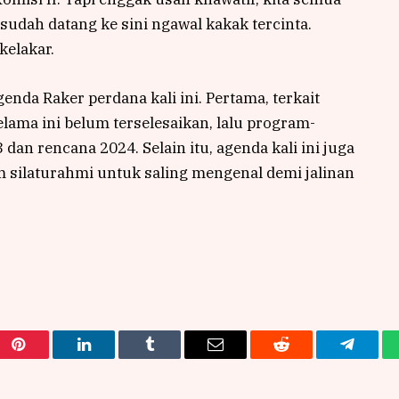
h sudah datang ke sini ngawal kakak tercinta.
kelakar.
enda Raker perdana kali ini. Pertama, terkait
lama ini belum terselesaikan, lalu program-
dan rencana 2024. Selain itu, agenda kali ini juga
silaturahmi untuk saling mengenal demi jalinan
Pinterest
LinkedIn
Tumblr
Email
Reddit
Telegra