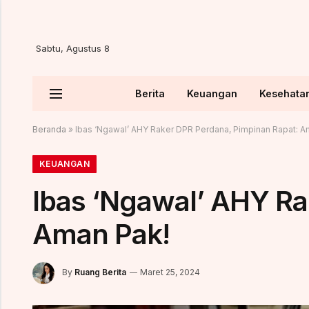
Sabtu, Agustus 8
Berita
Keuangan
Kesehata
Beranda
»
Ibas ‘Ngawal’ AHY Raker DPR Perdana, Pimpinan Rapat: A
KEUANGAN
Ibas ‘Ngawal’ AHY Ra
Aman Pak!
By
Ruang Berita
Maret 25, 2024