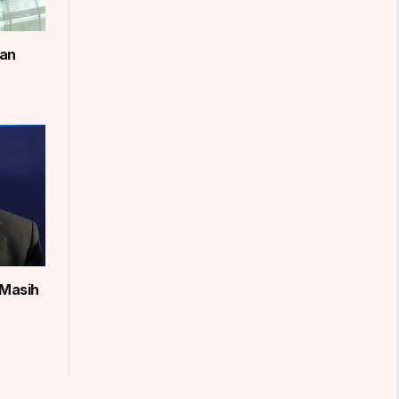
man
 Masih