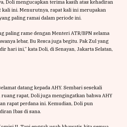
a, Doli mengucapkan terima kasih atas kehadiran
li ini. Menurutnya, rapat kali ini merupakan
ng paling ramai dalam periode ini.
 yang paling rame dengan Menteri ATR/BPN selama
awanya lebar, Bu Resca juga begitu. Pak Zul yang
r hari ini,” kata Doli, di Senayan, Jakarta Selatan,
selamat datang kepada AHY. Sembari sesekali
am ruang rapat, Doli juga mengingatkan bahwa AHY
an rapat perdana ini. Kemudian, Doli pun
iran Ibas di sana.
Komisi II. Tapi enggak usah khawatir, kita semua