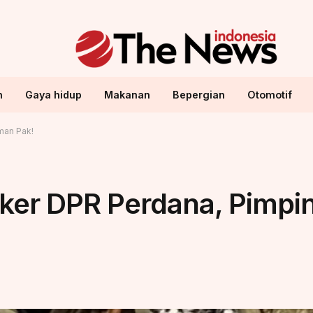
n
Gaya hidup
Makanan
Bepergian
Otomotif
man Pak!
ker DPR Perdana, Pimpi