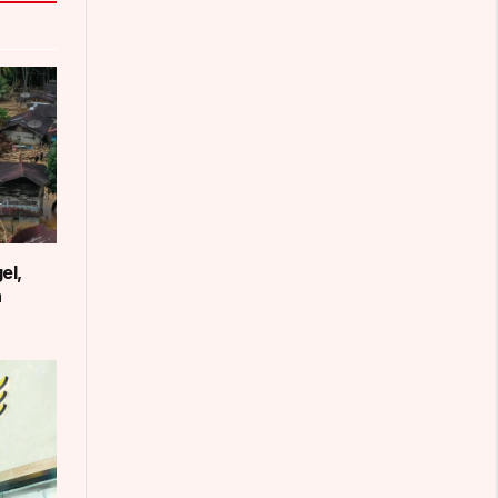
el,
a