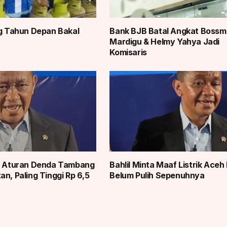
Kg Tahun Depan Bakal
Bank BJB Batal Angkat Boss
Mardigu & Helmy Yahya Jadi
Komisaris
en Aturan Denda Tambang
Bahlil Minta Maaf Listrik Aceh
n, Paling Tinggi Rp 6,5
Belum Pulih Sepenuhnya