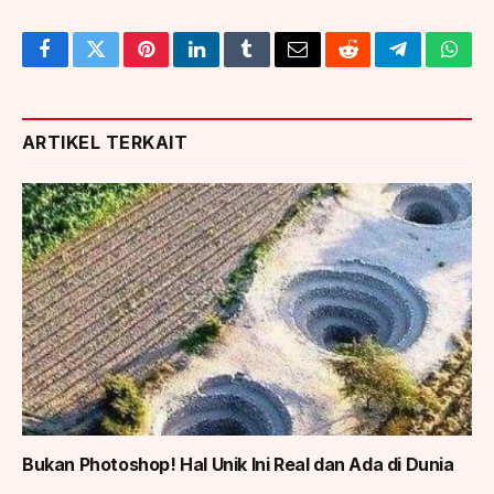
Facebook
Twitter
Pinterest
LinkedIn
Tumblr
Email
Reddit
Telegram
What
ARTIKEL TERKAIT
Bukan Photoshop! Hal Unik Ini Real dan Ada di Dunia