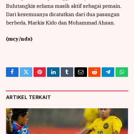
Bulutangkis selama masih aktif sebagai pemain.
Dari kesemuanya dicatatkan dari dua pasangan
berbeda, Markis Kido dan Mohammad Ahsan.
(mcy/nds)
Facebook
Twitter
Pinterest
LinkedIn
Tumblr
Email
Reddit
Telegram
What
ARTIKEL TERKAIT