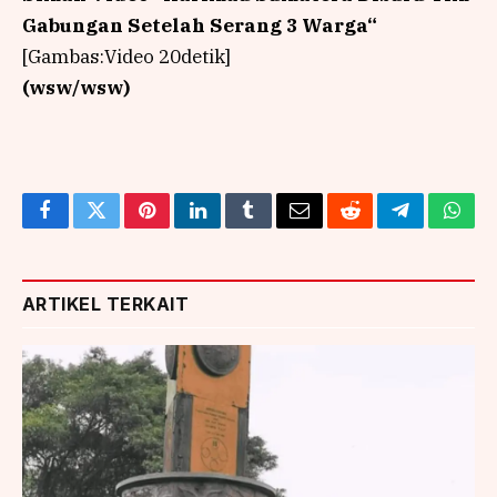
Gabungan Setelah Serang 3 Warga
“
[Gambas:Video 20detik]
(wsw/wsw)
Facebook
Twitter
Pinterest
LinkedIn
Tumblr
Email
Reddit
Telegram
What
ARTIKEL TERKAIT