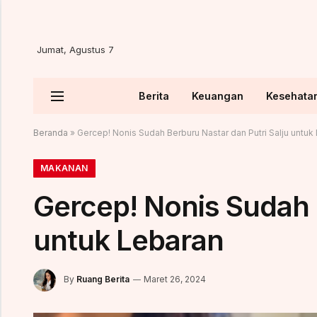
Jumat, Agustus 7
Berita
Keuangan
Kesehata
Beranda
»
Gercep! Nonis Sudah Berburu Nastar dan Putri Salju untuk
MAKANAN
Gercep! Nonis Sudah 
untuk Lebaran
By
Ruang Berita
Maret 26, 2024