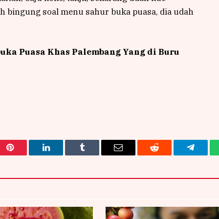
sih bingung soal menu sahur buka puasa, dia udah
uka Puasa Khas Palembang Yang di Buru
Pinterest
LinkedIn
Tumblr
Email
Reddit
Telegra