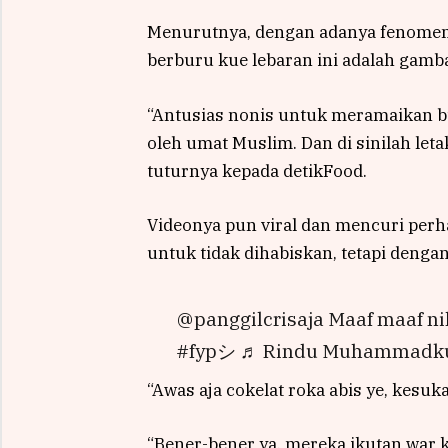
Menurutnya, dengan adanya fenomena
berburu kue lebaran ini adalah gam
“Antusias nonis untuk meramaikan b
oleh umat Muslim. Dan di sinilah let
tuturnya kepada detikFood.
Videonya pun viral dan mencuri per
untuk tidak dihabiskan, tetapi denga
@panggilcrisaja Maaf maaf n
#fypシ ♬ Rindu Muhammadku
“Awas aja cokelat roka abis ye, kesukaa
“Bener-bener ya, mereka ikutan war ka