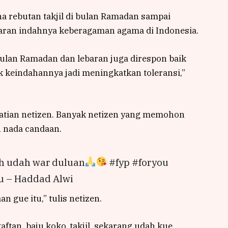
 rebutan takjil di bulan Ramadan sampai
baran indahnya keberagaman agama di Indonesia.
ulan Ramadan dan lebaran juga direspon baik
ak keindahannya jadi meningkatkan toleransi,”
hatian netizen. Banyak netizen yang memohon
n nada candaan.
ih udah war duluan
#fyp #foryou
 – Haddad Alwi
n gue itu,” tulis netizen.
ftan, baju koko, takjil, sekarang udah kue