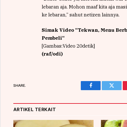
lebaran aja. Mohon maaf kita aja ma
ke lebaran,” sahut netizen lainnya.
Simak Video “
Tekwan, Menu Berb
Pembeli
“
[Gambas:Video 20detik]
(raf/odi)
SHARE.
Facebook
Twitter
ARTIKEL TERKAIT