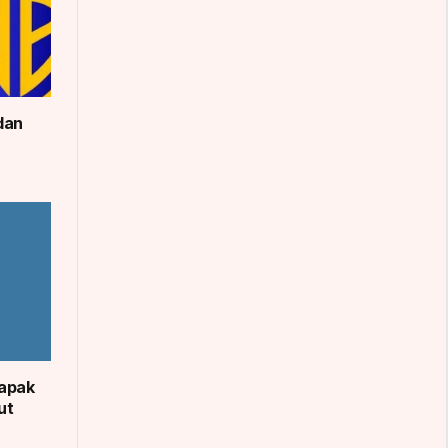
dan
apak
ut