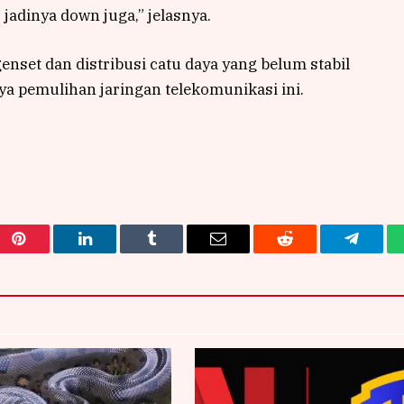
adinya down juga,” jelasnya.
genset dan distribusi catu daya yang belum stabil
ya pemulihan jaringan telekomunikasi ini.
Pinterest
LinkedIn
Tumblr
Email
Reddit
Telegra