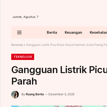
Jumat, Agustus 7
Berita
Keuangan
Kesehata
Beranda
»
Gangguan Listrik Picu Krisis Sinyal Internet, Aceh Paling P
TEKNOLOGI
Gangguan Listrik Picu 
Parah
By
Ruang Berita
Desember 3, 2025