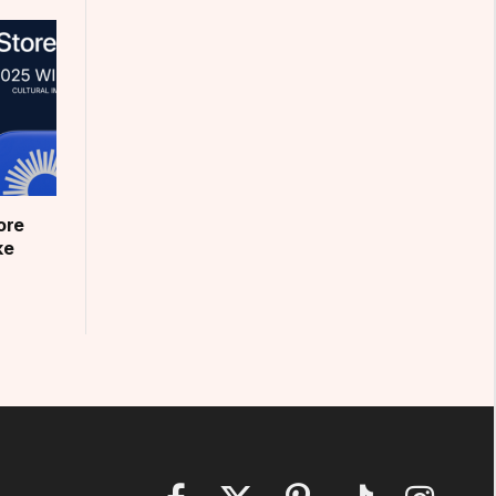
ore
ke