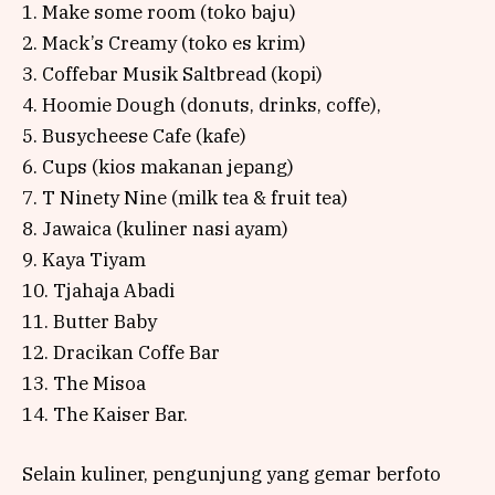
1. Make some room (toko baju)
2. Mack’s Creamy (toko es krim)
3. Coffebar Musik Saltbread (kopi)
4. Hoomie Dough (donuts, drinks, coffe),
5. Busycheese Cafe (kafe)
6. Cups (kios makanan jepang)
7. T Ninety Nine (milk tea & fruit tea)
8. Jawaica (kuliner nasi ayam)
9. Kaya Tiyam
10. Tjahaja Abadi
11. Butter Baby
12. Dracikan Coffe Bar
13. The Misoa
14. The Kaiser Bar.
Selain kuliner, pengunjung yang gemar berfoto