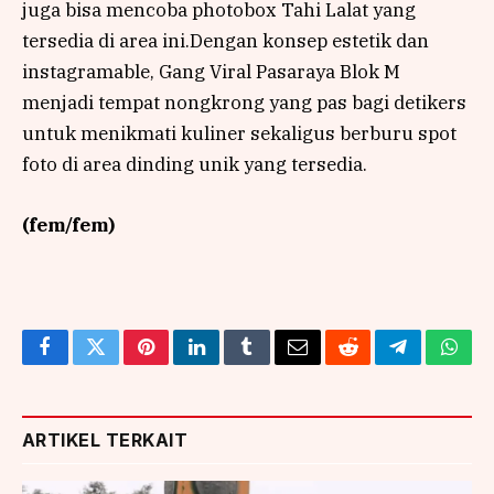
juga bisa mencoba photobox Tahi Lalat yang
tersedia di area ini.Dengan konsep estetik dan
instagramable, Gang Viral Pasaraya Blok M
menjadi tempat nongkrong yang pas bagi detikers
untuk menikmati kuliner sekaligus berburu spot
foto di area dinding unik yang tersedia.
(fem/fem)
Facebook
Twitter
Pinterest
LinkedIn
Tumblr
Email
Reddit
Telegram
What
ARTIKEL TERKAIT