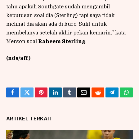
tahu apakah Southgate sudah mengambil
keputusan soal dia (Sterling) tapi saya tidak
melihat dia akan ada di Euro. Sulit untuk
membelanya setelah akhir pekan kemarin,” kata
Merson soal
Raheem Sterling
.
(nds/aff)
Facebook
Twitter
Pinterest
LinkedIn
Tumblr
Email
Reddit
Telegram
What
ARTIKEL TERKAIT