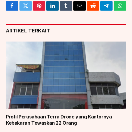
Facebook
Twitter
Pinterest
LinkedIn
Tumblr
Email
Reddit
Telegram
What
ARTIKEL TERKAIT
Profil Perusahaan Terra Drone yang Kantornya
Kebakaran Tewaskan 22 Orang