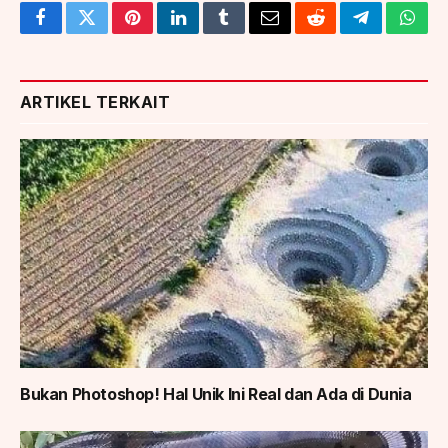
Facebook
Twitter
Pinterest
LinkedIn
Tumblr
Email
Reddit
Telegram
What
ARTIKEL TERKAIT
Bukan Photoshop! Hal Unik Ini Real dan Ada di Dunia