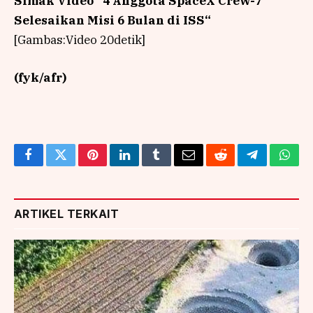
Simak Video “
4 Anggota SpaceX Crew-7
Selesaikan Misi 6 Bulan di ISS
“
[Gambas:Video 20detik]
(fyk/afr)
Facebook
Twitter
Pinterest
LinkedIn
Tumblr
Email
Reddit
Telegram
What
ARTIKEL TERKAIT