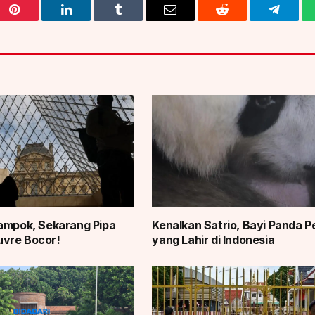
Pinterest
LinkedIn
Tumblr
Email
Reddit
Telegra
ampok, Sekarang Pipa
Kenalkan Satrio, Bayi Panda 
vre Bocor!
yang Lahir di Indonesia