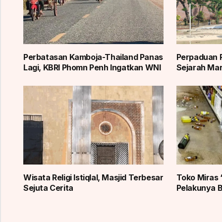
Perbatasan Kamboja-Thailand Panas
Perpaduan 
Lagi, KBRI Phomn Penh Ingatkan WNI
Sejarah Mar
Wisata Religi Istiqlal, Masjid Terbesar
Toko Miras 
Sejuta Cerita
Pelakunya B