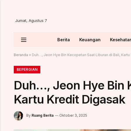
Jumat, Agustus 7
Berita
Keuangan
Kesehata
Beranda
»
Duh…, Jeon Hye Bin Kecopetan Saat Liburan di Bali, Kartu
BEPERGIAN
Duh…, Jeon Hye Bin K
Kartu Kredit Digasak
By
Ruang Berita
Oktober 3, 2025