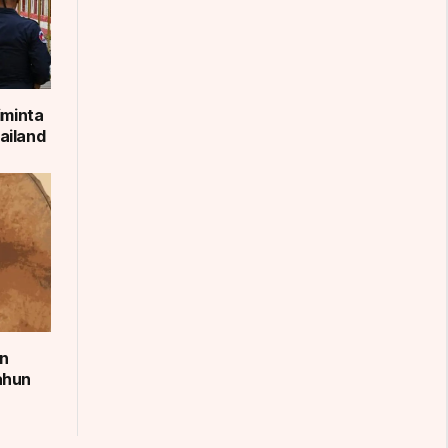
iminta
ailand
an
ahun