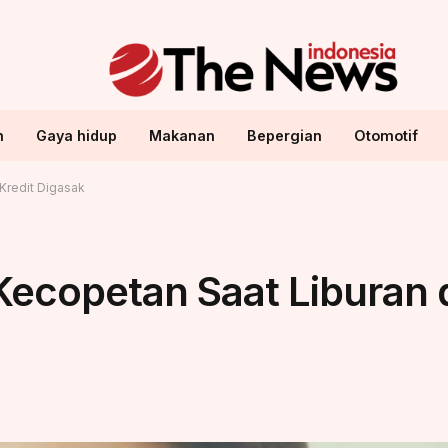
n
Gaya hidup
Makanan
Bepergian
Otomotif
 Kredit Digasak
ecopetan Saat Liburan di