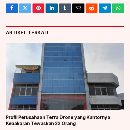
Facebook
Twitter
Pinterest
LinkedIn
Tumblr
Email
Reddit
Telegram
What
ARTIKEL TERKAIT
Profil Perusahaan Terra Drone yang Kantornya
Kebakaran Tewaskan 22 Orang