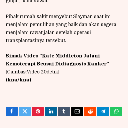
ginjal,” kata Kawai.
Pihak rumah sakit menyebut Slayman saat ini
menjalani pemulihan yang baik dan akan segera
menjalani rawat jalan setelah operasi
transplantasinya tersebut.
Simak Video “
Kate Middleton Jalani
Kemoterapi Seusai Didiagnosis Kanker
“
[Gambas:Video 20detik]
(kna/kna)
Facebook
Twitter
Pinterest
LinkedIn
Tumblr
Email
Reddit
Telegram
What