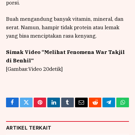
porsi.
Buah mengandung banyak vitamin, mineral, dan
serat. Namun, hampir tidak protein atau lemak
yang bisa menciptakan rasa kenyang.
Simak Video “
Melihat Fenomena War Takjil
di Benhil
“
[Gambas:Video 20detik]
Facebook
Twitter
Pinterest
LinkedIn
Tumblr
Email
Reddit
Telegram
What
ARTIKEL TERKAIT