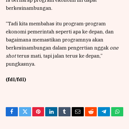
Ia berharap program ekonomi ini dapat
berkesinambungan.
“Tadi kita membahas itu program-program
ekonomi pemerintah seperti apa ke depan, dan
bagaimana memastikan programnya akan
berkesinambungan dalam pengertian nggak
one
shot
terus mati, tapi jalan terus ke depan,”
pungkasnya.
(fdl/fdl)
Facebook
Twitter
Pinterest
LinkedIn
Tumblr
Email
Reddit
Telegram
What