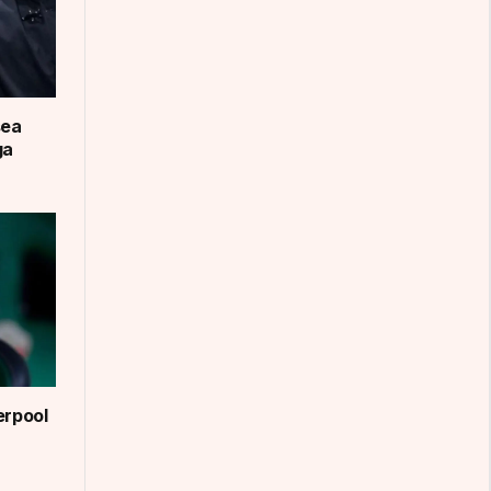
sea
ga
erpool