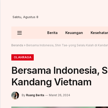
Sabtu, Agustus 8
Berita
Keuangan
Kesehata
Beranda
»
Bersama Indonesia, Shin Tae-yong Selalu Kalah di Kanda
OLAHRAGA
Bersama Indonesia, S
Kandang Vietnam
By
Ruang Berita
Maret 26, 2024