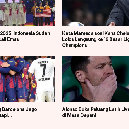
2025: Indonesia Sudah
Kata Maresca soal Kans Chel
ali Emas
Lolos Langsung ke 16 Besar Li
Champions
g Barcelona Jago
Alonso Buka Peluang Latih Liv
tapi…
di Masa Depan!