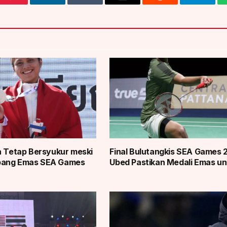
Pinterest
LinkedIn
Tumblr
Email
Reddit
Telegra
a Tetap Bersyukur meski
Final Bulutangkis SEA Games 
bang Emas SEA Games
Ubed Pastikan Medali Emas un