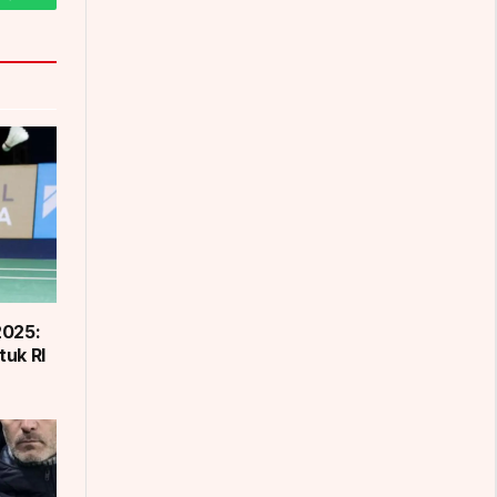
m
WhatsApp
2025:
tuk RI