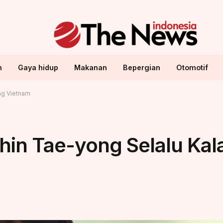
n
Gaya hidup
Makanan
Bepergian
Otomotif
ng Vietnam
hin Tae-yong Selalu Kala