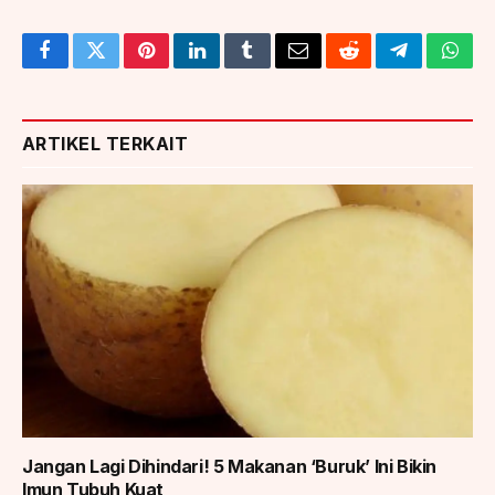
Facebook
Twitter
Pinterest
LinkedIn
Tumblr
Email
Reddit
Telegram
What
ARTIKEL TERKAIT
Jangan Lagi Dihindari! 5 Makanan ‘Buruk’ Ini Bikin
Imun Tubuh Kuat