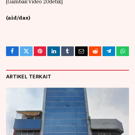
[Gambas:Video 20detik]
(aid/das)
Facebook
Twitter
Pinterest
LinkedIn
Tumblr
Email
Reddit
Telegram
What
ARTIKEL TERKAIT