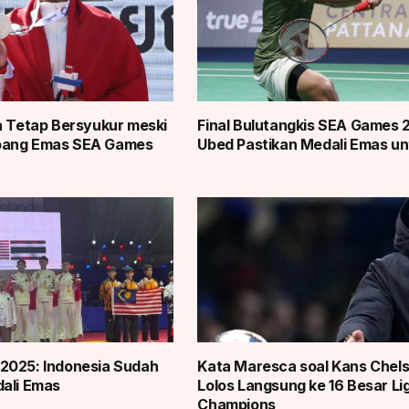
a Tetap Bersyukur meski
Final Bulutangkis SEA Games 
bang Emas SEA Games
Ubed Pastikan Medali Emas un
2025: Indonesia Sudah
Kata Maresca soal Kans Chel
ali Emas
Lolos Langsung ke 16 Besar Li
Champions