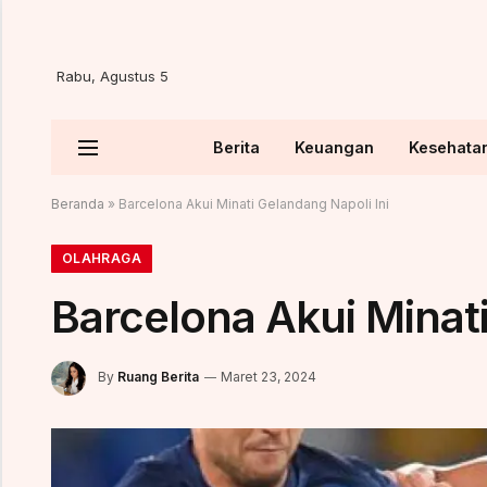
Rabu, Agustus 5
Berita
Keuangan
Kesehata
Beranda
»
Barcelona Akui Minati Gelandang Napoli Ini
OLAHRAGA
Barcelona Akui Minati
By
Ruang Berita
Maret 23, 2024