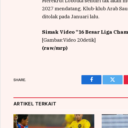
Merekrut Lobotka sendiri tak akan 
2027 mendatang. Klub-klub Arab Sau
ditolak pada Januari lalu.
Simak Video “
16 Besar Liga Cham
[Gambas:Video 20detik]
(raw/mrp)
SHARE.
Facebook
Twitter
ARTIKEL TERKAIT