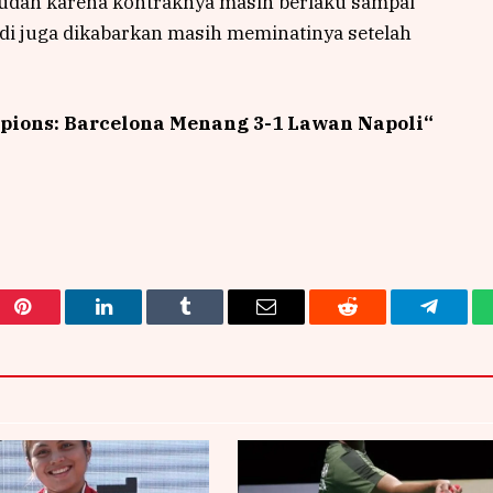
mudah karena kontraknya masih berlaku sampai
di juga dikabarkan masih meminatinya setelah
pions: Barcelona Menang 3-1 Lawan Napoli
“
Pinterest
LinkedIn
Tumblr
Email
Reddit
Telegra