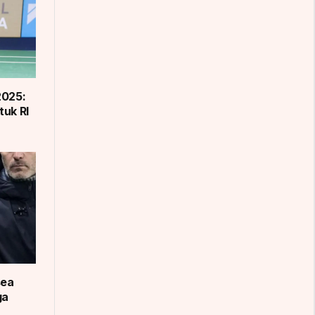
2025:
tuk RI
sea
ga