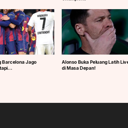
g Barcelona Jago
Alonso Buka Peluang Latih Liv
tapi…
di Masa Depan!