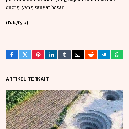
energi yang sangat besar.
(fyk/fyk)
Facebook
Twitter
Pinterest
LinkedIn
Tumblr
Email
Reddit
Telegram
What
ARTIKEL TERKAIT