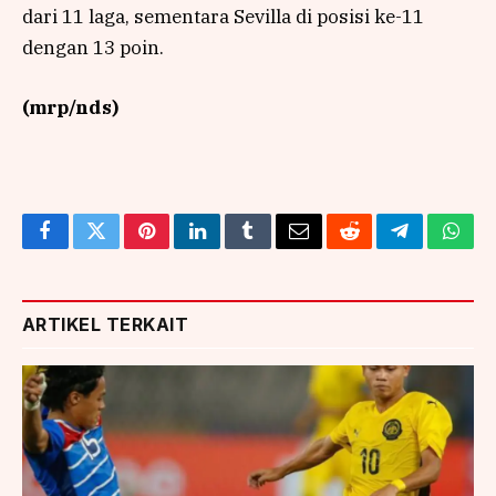
dari 11 laga, sementara Sevilla di posisi ke-11
dengan 13 poin.
(mrp/nds)
Facebook
Twitter
Pinterest
LinkedIn
Tumblr
Email
Reddit
Telegram
What
ARTIKEL TERKAIT