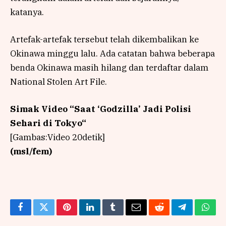
katanya.
Artefak-artefak tersebut telah dikembalikan ke
Okinawa minggu lalu. Ada catatan bahwa beberapa
benda Okinawa masih hilang dan terdaftar dalam
National Stolen Art File.
Simak Video “
Saat ‘Godzilla’ Jadi Polisi
Sehari di Tokyo
“
[Gambas:Video 20detik]
(msl/fem)
Facebook
Twitter
Pinterest
LinkedIn
Tumblr
Email
Reddit
Telegram
What