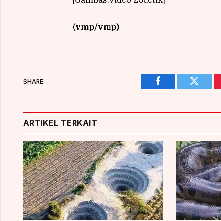
[Gambas:Video 20detik]
(vmp/vmp)
SHARE.
Facebook
Twitter
ARTIKEL TERKAIT