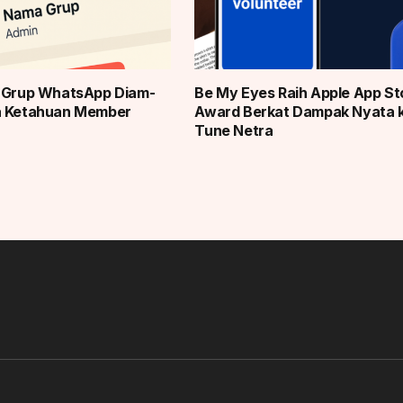
r Grup WhatsApp Diam-
Be My Eyes Raih Apple App St
a Ketahuan Member
Award Berkat Dampak Nyata 
Tune Netra