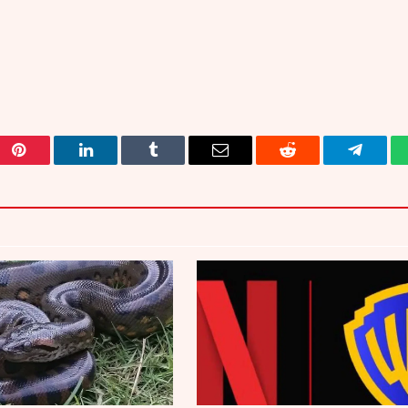
Pinterest
LinkedIn
Tumblr
Email
Reddit
Telegra