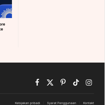
ore
ke
Facebook
X
Pinterest
TikTok
Instagram
(Twitter)
Kebijakan pribadi
Syarat Penggunaan
Kontakt