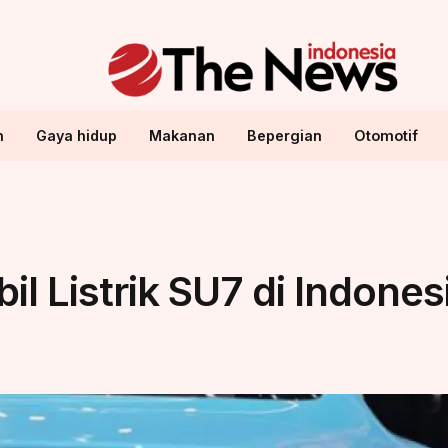
n
Gaya hidup
Makanan
Bepergian
Otomotif
il Listrik SU7 di Indones