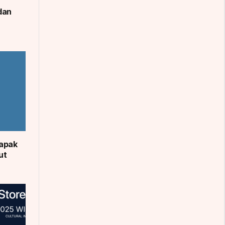
dan
apak
ut