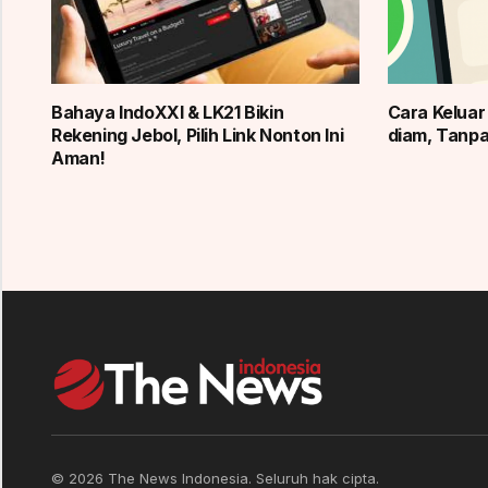
Bahaya IndoXXI & LK21 Bikin
Cara Kelua
Rekening Jebol, Pilih Link Nonton Ini
diam, Tanp
Aman!
© 2026 The News Indonesia. Seluruh hak cipta.