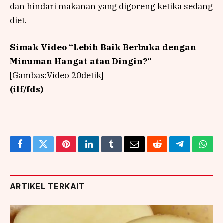
dan hindari makanan yang digoreng ketika sedang
diet.
Simak Video “
Lebih Baik Berbuka dengan
Minuman Hangat atau Dingin?
“
[Gambas:Video 20detik]
(ilf/fds)
Facebook
Twitter
Pinterest
LinkedIn
Tumblr
Email
Reddit
Telegram
What
ARTIKEL TERKAIT