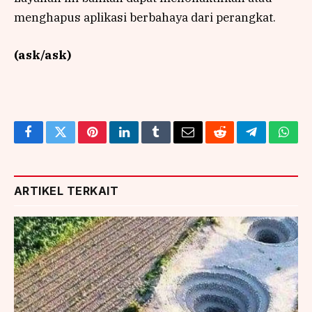
menghapus aplikasi berbahaya dari perangkat.
(ask/ask)
Facebook
Twitter
Pinterest
LinkedIn
Tumblr
Email
Reddit
Telegram
What
ARTIKEL TERKAIT