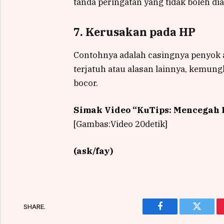
tanda peringatan yang tidak boleh di
7. Kerusakan pada HP
Contohnya adalah casingnya penyok a
terjatuh atau alasan lainnya, kemung
bocor.
Simak Video “
KuTips: Mencegah
[Gambas:Video 20detik]
(ask/fay)
SHARE.
Facebook
Twitter