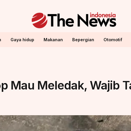
n
Gaya hidup
Makanan
Bepergian
Otomotif
op Mau Meledak, Wajib T