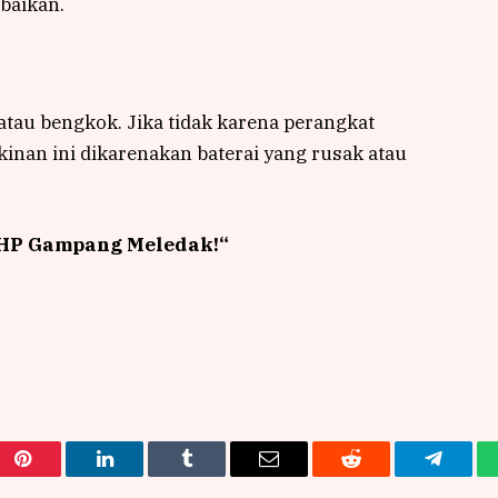
abaikan.
tau bengkok. Jika tidak karena perangkat
kinan ini dikarenakan baterai yang rusak atau
 HP Gampang Meledak!
“
Pinterest
LinkedIn
Tumblr
Email
Reddit
Telegra