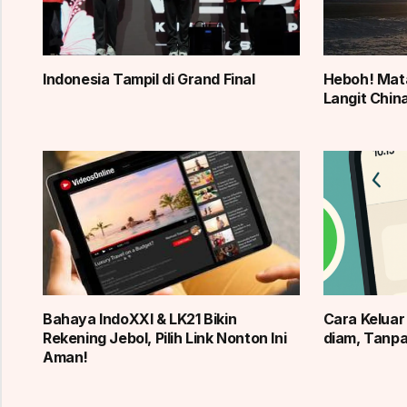
Indonesia Tampil di Grand Final
Heboh! Mata
Langit China
Bahaya IndoXXI & LK21 Bikin
Cara Kelua
Rekening Jebol, Pilih Link Nonton Ini
diam, Tanp
Aman!