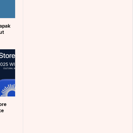
apak
ut
ore
ke